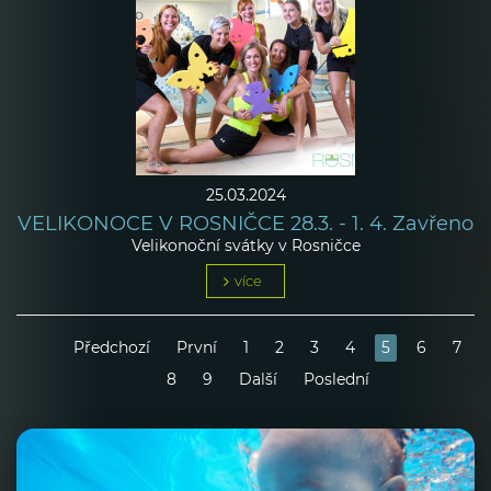
25.03.2024
VELIKONOCE V ROSNIČCE 28.3. - 1. 4. Zavřeno
Velikonoční svátky v Rosničce
více
Předchozí
První
1
2
3
4
5
6
7
8
9
Další
Poslední