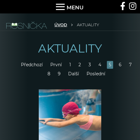
MENU
ÚVOD
AKTUALITY
AKTUALITY
Předchozí
První
1
2
3
4
5
6
7
8
9
Další
Poslední