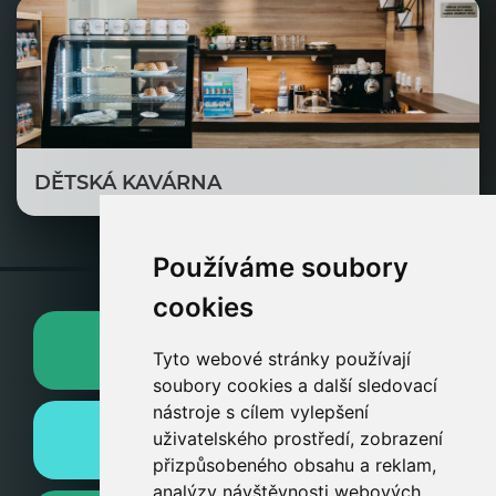
DĚTSKÁ KAVÁRNA
Používáme soubory
cookies
AKTUALITY
Tyto webové stránky používají
soubory cookies a další sledovací
nástroje s cílem vylepšení
uživatelského prostředí, zobrazení
PŘIHLÁŠKA DO KURZŮ
přizpůsobeného obsahu a reklam,
analýzy návštěvnosti webových