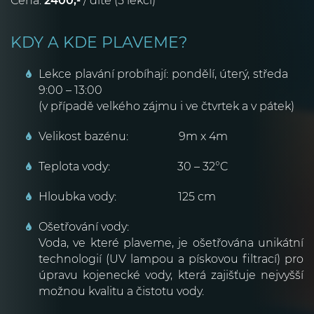
Cena:
2400,-
/ dítě (5 lekcí)
KDY A KDE PLAVEME?
Lekce plavání probíhají: pondělí, úterý, středa
9:00 – 13:00
(v případě velkého zájmu i ve čtvrtek a v pátek)
Velikost bazénu: 9m x 4m
Teplota vody: 30 – 32°C
Hloubka vody: 125 cm
Ošetřování vody:
Voda, ve které plaveme, je ošetřována unikátní
technologií (UV lampou a pískovou filtrací) pro
úpravu kojenecké vody, která zajišťuje nejvyšší
možnou kvalitu a čistotu vody.